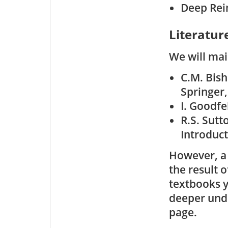
Deep Rei
Literatur
We will mai
C.M. Bis
Springer,
I. Goodfe
R.S. Sutt
Introduct
However, a 
the result o
textbooks y
deeper unde
page.