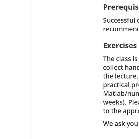
Prerequis
Successful 
recommende
Exercises
The class i
collect han
the lecture
practical 
Matlab/num
weeks). Ple
to the appr
We ask you 