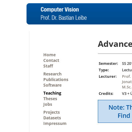
Advance
Home
Contact
Semester:
SS 20
Staff
Type:
Lectu
Research
Lecturer:
Prof.
Publications
Jonat
Software
M.Sc.
Teaching
Credits:
V3 + 
Theses
Jobs
Note: Th
Projects
Find 
Datasets
Impressum