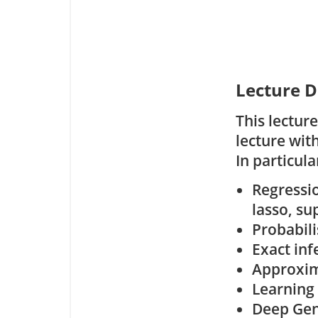
Lecture D
This lectur
lecture wit
In particula
Regressio
lasso, su
Probabili
Exact inf
Approxim
Learning 
Deep Gen