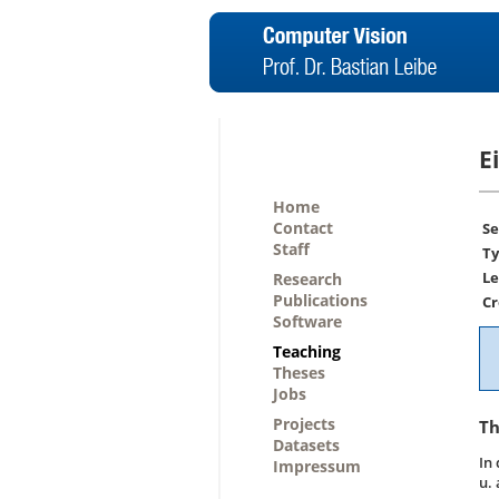
E
Home
Contact
Se
Staff
Ty
Le
Research
Publications
Cr
Software
Teaching
Theses
Jobs
Projects
T
Datasets
In
Impressum
u.